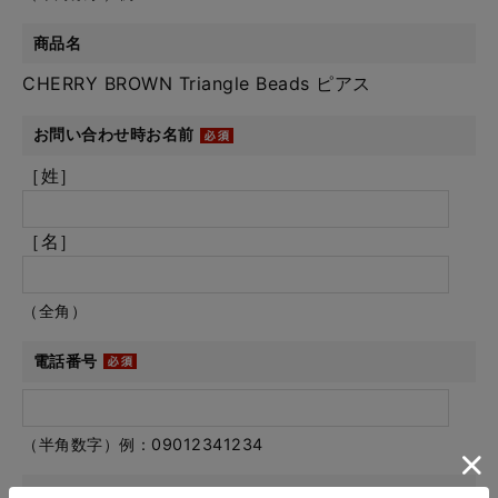
商品名
CHERRY BROWN Triangle Beads ピアス
お問い合わせ時お名前
［姓］
［名］
（全角）
電話番号
（半角数字）例：09012341234
メールアドレス