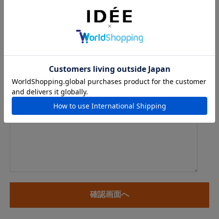
例：info@example.com
※「.@ (@の前にドット)」、「.. (ドット2つ)」を含むメール
アドレスはご利用いただけません
内容
※商品に関するお問い合わせ、納期・お届けに関するお問い合
わせの場合には、お住まいの都道府県を必ずご記入ください。