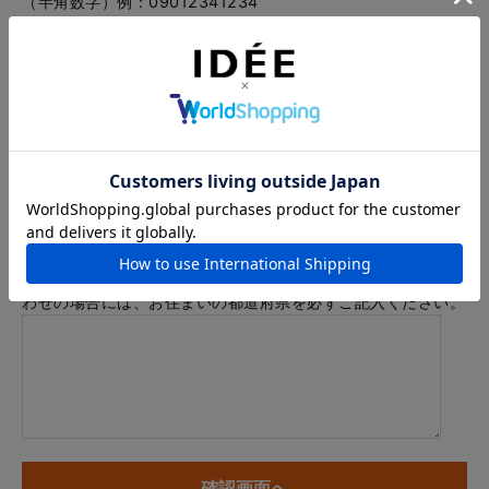
（半角数字）例：09012341234
メールアドレス
例：info@example.com
※「.@ (@の前にドット)」、「.. (ドット2つ)」を含むメール
アドレスはご利用いただけません
内容
※商品に関するお問い合わせ、納期・お届けに関するお問い合
わせの場合には、お住まいの都道府県を必ずご記入ください。