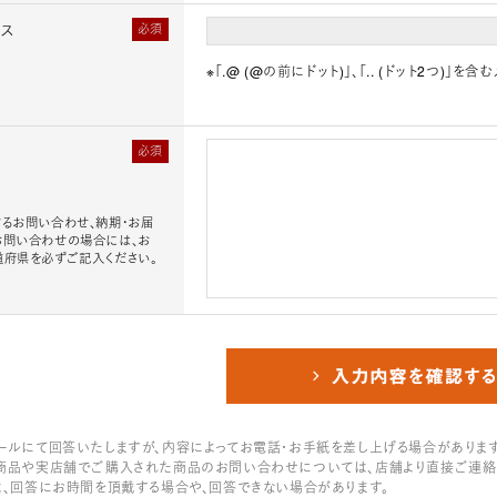
レス
必須
※「.@ (@の前にドット)」、「.. (ドット2つ)
必須
るお問い合わせ、納期・お届
お問い合わせの場合には、お
道府県を必ずご記入ください。
ールにて回答いたしますが、内容によってお電話・お手紙を差し上げる場合があります
商品や実店舗でご購入された商品のお問い合わせについては、店舗より直接ご連絡
は、回答にお時間を頂戴する場合や、回答できない場合があります。