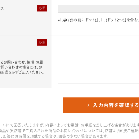
レス
必須
※「.@ (@の前にドット)」、「.. (ドット2つ)
必須
るお問い合わせ、納期・お届
お問い合わせの場合には、お
道府県を必ずご記入ください。
ールにて回答いたしますが、内容によってお電話・お手紙を差し上げる場合があります
商品や実店舗でご購入された商品のお問い合わせについては、店舗より直接ご連絡
は、回答にお時間を頂戴する場合や、回答できない場合があります。