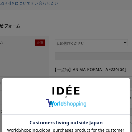
取り引きについて問い合わせたい
せフォーム
)
必須
【一点物】 ANIMA FORMA 「AF230139」
せ時お名前
必須
[姓]
[名]
必須
（半角数字）例：0901
レス
必須
※「.@ (@の前にドット)」、「.. (ドット2つ)