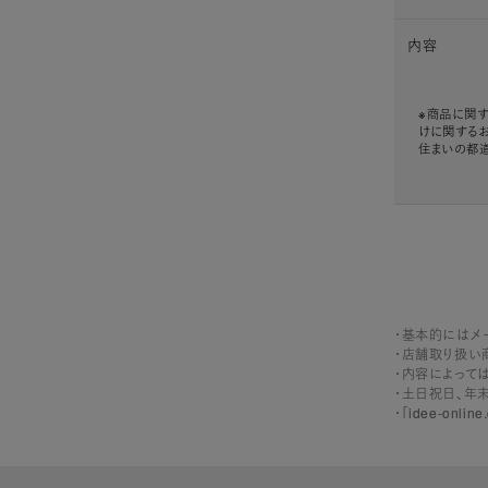
内容
※商品に関す
けに関する
住まいの都
・基本的にはメ
・店舗取り扱い
・内容によって
・土日祝日、年
・「idee-on