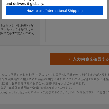
必須
るお問い合わせ、納期・お届
お問い合わせの場合には、お
道府県を必ずご記入ください。
ールにて回答いたしますが、内容によってお電話・お手紙を差し上げる場合があります
商品や実店舗でご購入された商品のお問い合わせについては、店舗より直接ご連絡
は、回答にお時間を頂戴する場合や、回答できない場合があります。
末年始、夏季休暇期間は翌営業日以降の対応となります。
line.com」「muji.co.jp」からのメールが受信できるように、ドメインを受信リストに