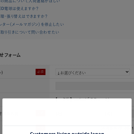
れの商品について入荷連絡がほしい
ED電球は使えますか？
理・張り替えはできますか？
レター（メールマガジン）を停止したい
取り引きについて問い合わせたい
せフォーム
)
必須
【一点物】 coricci 「ラスコー4」
せ時お名前
必須
[姓]
[名]
必須
（半角数字）例：0901