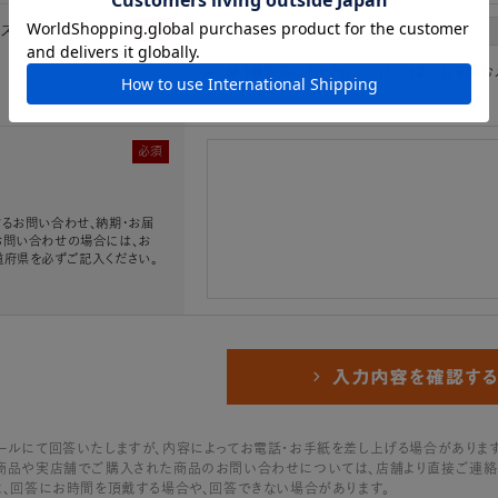
レス
必須
※「.@ (@の前にドット)」、「.. (ドット2つ)
必須
るお問い合わせ、納期・お届
お問い合わせの場合には、お
道府県を必ずご記入ください。
ールにて回答いたしますが、内容によってお電話・お手紙を差し上げる場合があります
商品や実店舗でご購入された商品のお問い合わせについては、店舗より直接ご連絡
は、回答にお時間を頂戴する場合や、回答できない場合があります。