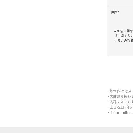
内容
※商品に関す
けに関する
住まいの都
・基本的にはメ
・店舗取り扱い
・内容によって
・土日祝日、年
・「idee-on