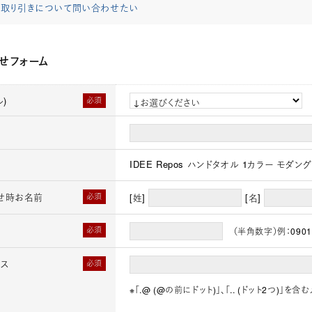
取り引きについて問い合わせたい
せフォーム
)
必須
IDEE Repos ハンドタオル 1カラー モダン
せ時お名前
必須
[姓]
[名]
必須
（半角数字）例：0901
レス
必須
※「.@ (@の前にドット)」、「.. (ドット2つ)