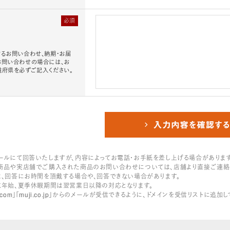
必須
るお問い合わせ、納期・お届
お問い合わせの場合には、お
道府県を必ずご記入ください。
ールにて回答いたしますが、内容によってお電話・お手紙を差し上げる場合があります
商品や実店舗でご購入された商品のお問い合わせについては、店舗より直接ご連絡
は、回答にお時間を頂戴する場合や、回答できない場合があります。
末年始、夏季休暇期間は翌営業日以降の対応となります。
line.com」「muji.co.jp」からのメールが受信できるように、ドメインを受信リストに