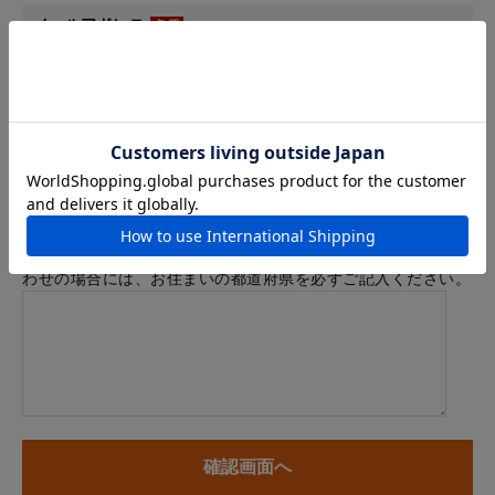
メールアドレス
例：info@example.com
※「.@ (@の前にドット)」、「.. (ドット2つ)」を含むメール
アドレスはご利用いただけません
内容
※商品に関するお問い合わせ、納期・お届けに関するお問い合
わせの場合には、お住まいの都道府県を必ずご記入ください。