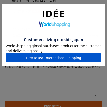
（半角数字）例：09012341234
メールアドレス
例：info@example.com
※「.@ (@の前にドット)」、「.. (ドット2つ)」を含むメール
アドレスはご利用いただけません
内容
※商品に関するお問い合わせ、納期・お届けに関するお問い合
わせの場合には、お住まいの都道府県を必ずご記入ください。