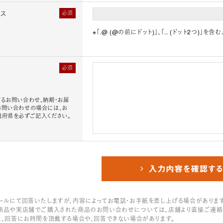
レス
必須
※「.@ (@の前にドット)」、「.. (ドット2つ)
必須
るお問い合わせ、納期・お届
お問い合わせの場合には、お
道府県を必ずご記入ください。
ールにて回答いたしますが、内容によってお電話・お手紙を差し上げる場合があります
商品や実店舗でご購入された商品のお問い合わせについては、店舗より直接ご連絡
は、回答にお時間を頂戴する場合や、回答できない場合があります。