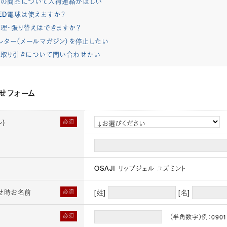
れの商品について入荷連絡がほしい
ED電球は使えますか？
理・張り替えはできますか？
レター（メールマガジン）を停止したい
取り引きについて問い合わせたい
せフォーム
)
必須
OSAJI リップジェル ユズミント
せ時お名前
必須
[姓]
[名]
必須
（半角数字）例：0901