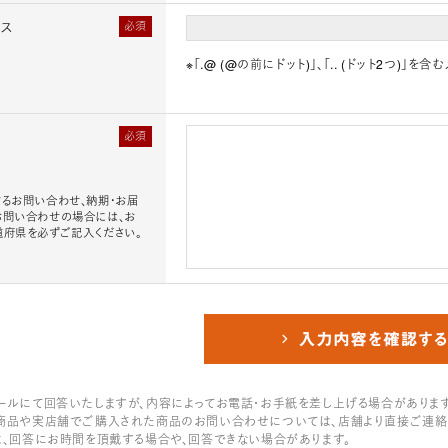
レス
必須
※「.@ (@の前にドット)」、「.. (ドット2つ)
必須
るお問い合わせ、納期・お届
お問い合わせの場合には、お
道府県を必ずご記入ください。
ールにて回答いたしますが、内容によってお電話・お手紙を差し上げる場合があります
商品や実店舗でご購入された商品のお問い合わせについては、店舗より直接ご連絡
は、回答にお時間を頂戴する場合や、回答できない場合があります。