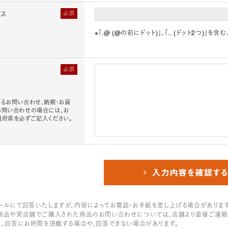
レス
必須
※「.@ (@の前にドット)」、「.. (ドット2つ)
必須
るお問い合わせ、納期・お届
お問い合わせの場合には、お
道府県を必ずご記入ください。
ールにて回答いたしますが、内容によってお電話・お手紙を差し上げる場合があります
商品や実店舗でご購入された商品のお問い合わせについては、店舗より直接ご連絡
は、回答にお時間を頂戴する場合や、回答できない場合があります。