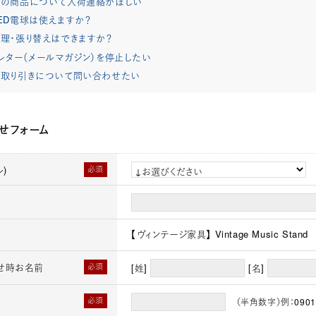
れの商品について入荷連絡がほしい
ED電球は使えますか？
理・張り替えはできますか？
レター（メールマガジン）を停止したい
取り引きについて問い合わせたい
せフォーム
)
必須
【ヴィンテージ家具】 Vintage Music Stand
せ時お名前
必須
[姓]
[名]
必須
（半角数字）例：0901