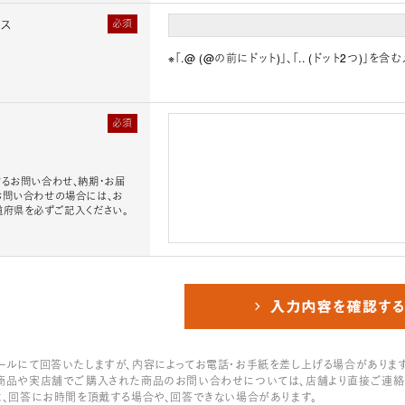
レス
必須
※「.@ (@の前にドット)」、「.. (ドット2つ)
必須
るお問い合わせ、納期・お届
お問い合わせの場合には、お
道府県を必ずご記入ください。
ールにて回答いたしますが、内容によってお電話・お手紙を差し上げる場合があります
商品や実店舗でご購入された商品のお問い合わせについては、店舗より直接ご連絡
は、回答にお時間を頂戴する場合や、回答できない場合があります。