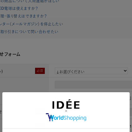
れの商品について入荷連絡がほしい
ED電球は使えますか？
理・張り替えはできますか？
レター（メールマガジン）を停止したい
取り引きについて問い合わせたい
せフォーム
)
必須
【一点物】 望月佐知子 「Grid tralatan work」
せ時お名前
必須
[姓]
[名]
必須
（半角数字）例：0901