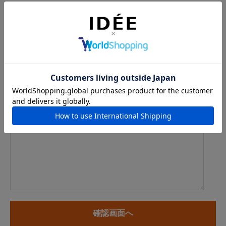
メールアドレス
例：info@example.com
※「.@ (@の前にドット)」、「.. (ドット2つ)」を含むメール
アドレスはご利用いただけません
内容
※商品に関するお問い合わせ、納期・お届けに関するお問い合
わせの場合には、お住まいの都道府県を必ずご記入ください。