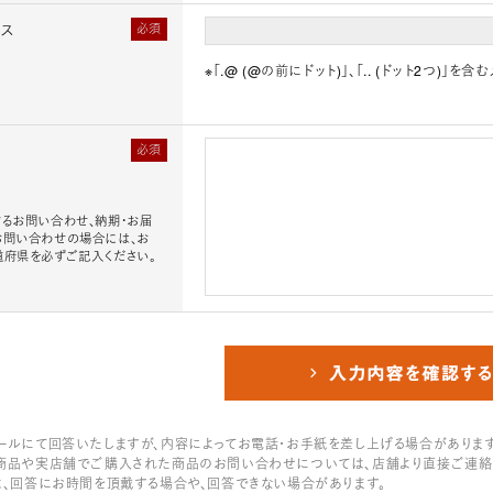
レス
必須
※「.@ (@の前にドット)」、「.. (ドット2つ)
必須
るお問い合わせ、納期・お届
お問い合わせの場合には、お
道府県を必ずご記入ください。
ールにて回答いたしますが、内容によってお電話・お手紙を差し上げる場合があります
商品や実店舗でご購入された商品のお問い合わせについては、店舗より直接ご連絡
は、回答にお時間を頂戴する場合や、回答できない場合があります。