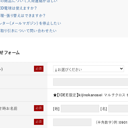
れの商品について入荷連絡がほしい
ED電球は使えますか？
理・張り替えはできますか？
レター（メールマガジン）を停止したい
取り引きについて問い合わせたい
せフォーム
)
必須
★【IDEE限定】kijinokanosei マルチクロス 
せ時お名前
必須
[姓]
[名]
必須
（半角数字）例：0901