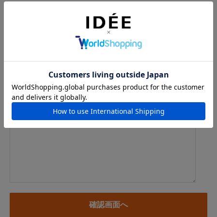
メールアドレス
例：info@example.com
※「.@ (@の前にドット)」、「.. (ドット2つ)」を含むメール
アドレスはご利用いただけません
内容
※商品に関するお問い合わせ、納期・お届けに関するお問い合
わせの場合には、お住まいの都道府県を必ずご記入ください。