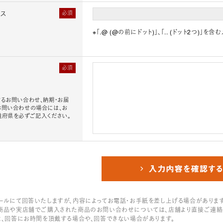
レス
必須
※「.@ (@の前にドット)」、「.. (ドット2つ)
必須
るお問い合わせ、納期・お届
お問い合わせの場合には、お
道府県を必ずご記入ください。
ールにて回答いたしますが、内容によってお電話・お手紙を差し上げる場合があります
商品や実店舗でご購入された商品のお問い合わせについては、店舗より直接ご連絡
は、回答にお時間を頂戴する場合や、回答できない場合があります。