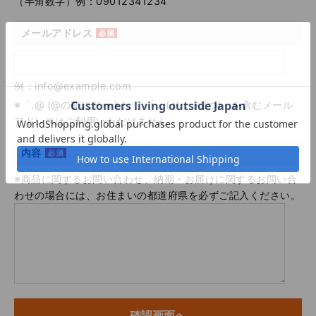
（半角数字）例：09012341234
メールアドレス
例：info@example.com
※「.@ (@の前にドット)」、「.. (ドット2つ)」を含むメール
アドレスはご利用いただけません
内容
※商品に関するお問い合わせ、納期・お届けに関するお問い合
わせの場合には、お住まいの都道府県を必ずご記入ください。