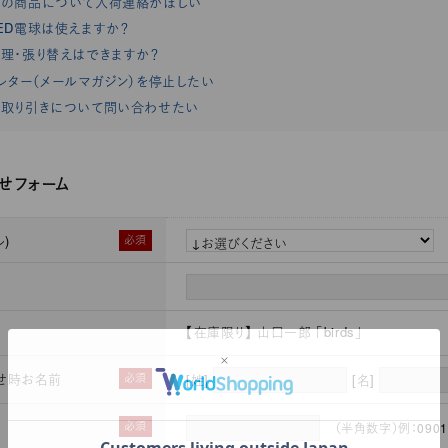
れの商品について入荷連絡がほしい
ED電球は使えますか？
理・張り替えはできますか？
レター（メールマガジン）を停止したい
取り引きについて問い合わせたい
せフォーム
)
必須
【在庫限り】 山口一郎 「birds」
せ時お名前
必須
[姓]
[名]
必須
（半角数字）例：0901