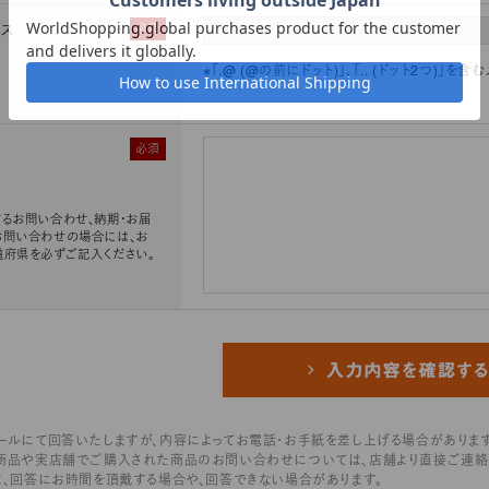
レス
必須
※「.@ (@の前にドット)」、「.. (ドット2つ)
必須
るお問い合わせ、納期・お届
お問い合わせの場合には、お
道府県を必ずご記入ください。
ールにて回答いたしますが、内容によってお電話・お手紙を差し上げる場合があります
商品や実店舗でご購入された商品のお問い合わせについては、店舗より直接ご連絡
は、回答にお時間を頂戴する場合や、回答できない場合があります。