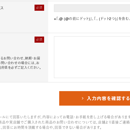
レス
必須
※「.@ (@の前にドット)」、「.. (ドット2つ)
必須
るお問い合わせ、納期・お届
お問い合わせの場合には、お
道府県を必ずご記入ください。
ールにて回答いたしますが、内容によってお電話・お手紙を差し上げる場合があります
商品や実店舗でご購入された商品のお問い合わせについては、店舗より直接ご連絡
は、回答にお時間を頂戴する場合や、回答できない場合があります。