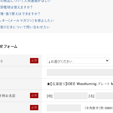
れの商品について入荷連絡がほしい
ED電球は使えますか？
理・張り替えはできますか？
レター（メールマガジン）を停止したい
取り引きについて問い合わせたい
せフォーム
)
必須
★【在庫限り】IDEE Woodturning プレート M 
せ時お名前
必須
[姓]
[名]
必須
（半角数字）例：0901