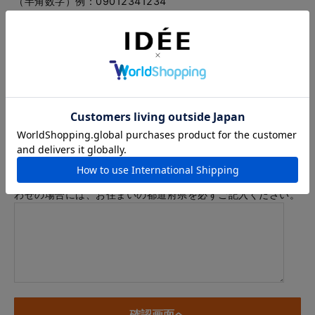
（半角数字）例：09012341234
メールアドレス
例：info@example.com
※「.@ (@の前にドット)」、「.. (ドット2つ)」を含むメール
アドレスはご利用いただけません
内容
※商品に関するお問い合わせ、納期・お届けに関するお問い合
わせの場合には、お住まいの都道府県を必ずご記入ください。