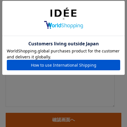
メールアドレス
例：info@example.com
※「.@ (@の前にドット)」、「.. (ドット2つ)」を含むメール
アドレスはご利用いただけません
内容
※商品に関するお問い合わせ、納期・お届けに関するお問い合
わせの場合には、お住まいの都道府県を必ずご記入ください。