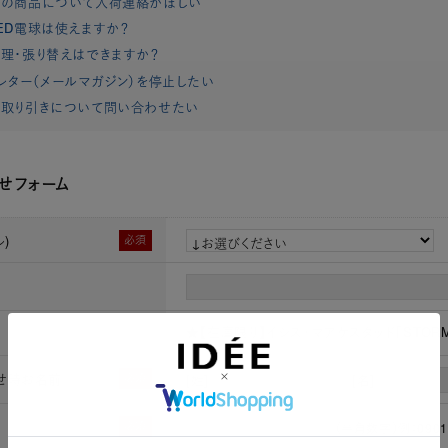
れの商品について入荷連絡がほしい
ED電球は使えますか？
理・張り替えはできますか？
レター（メールマガジン）を停止したい
取り引きについて問い合わせたい
せフォーム
)
必須
★【在庫限り】イシス・マアケスタッド「STORM」#Fi
せ時お名前
必須
[姓]
[名]
必須
（半角数字）例：0901