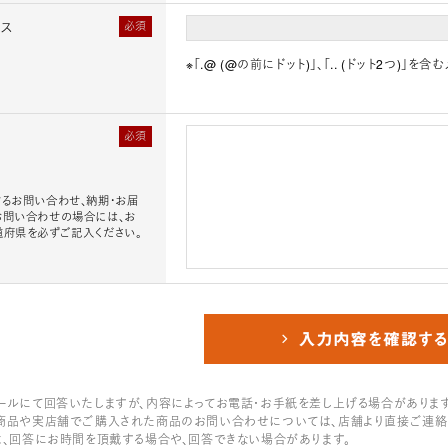
レス
必須
※「.@ (@の前にドット)」、「.. (ドット2つ)
必須
るお問い合わせ、納期・お届
お問い合わせの場合には、お
道府県を必ずご記入ください。
ールにて回答いたしますが、内容によってお電話・お手紙を差し上げる場合があります
商品や実店舗でご購入された商品のお問い合わせについては、店舗より直接ご連絡
は、回答にお時間を頂戴する場合や、回答できない場合があります。