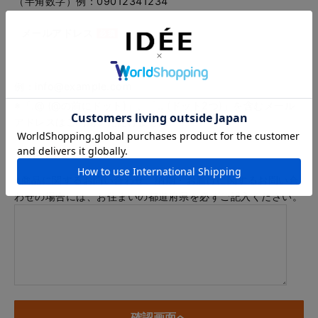
（半角数字）例：09012341234
メールアドレス
例：info@example.com
※「.@ (@の前にドット)」、「.. (ドット2つ)」を含むメール
アドレスはご利用いただけません
内容
※商品に関するお問い合わせ、納期・お届けに関するお問い合
わせの場合には、お住まいの都道府県を必ずご記入ください。