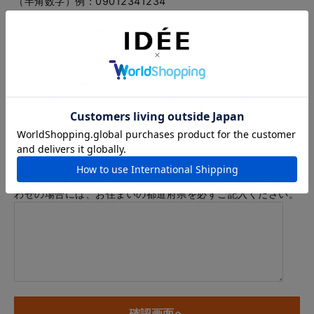
（半角数字）例：09012341234
メールアドレス
例：info@example.com
※「.@ (@の前にドット)」、「.. (ドット2つ)」を含むメール
アドレスはご利用いただけません
内容
※商品に関するお問い合わせ、納期・お届けに関するお問い合
わせの場合には、お住まいの都道府県を必ずご記入ください。