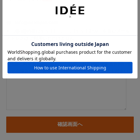
例：info@example.com
※「.@ (@の前にドット)」、「.. (ドット2つ)」を含むメール
アドレスはご利用いただけません
内容
※商品に関するお問い合わせ、納期・お届けに関するお問い合
わせの場合には、お住まいの都道府県を必ずご記入ください。