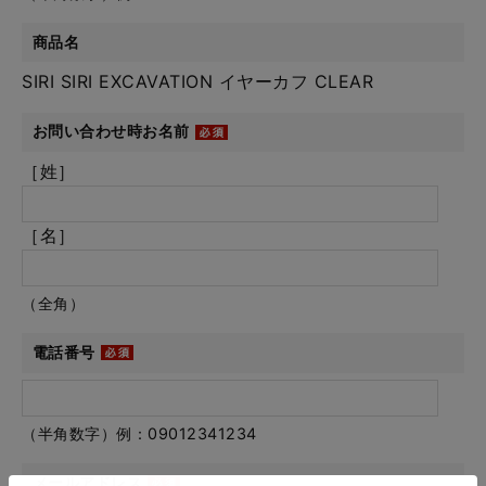
商品名
SIRI SIRI EXCAVATION イヤーカフ CLEAR
お問い合わせ時お名前
［姓］
［名］
（全角）
電話番号
（半角数字）例：09012341234
メールアドレス