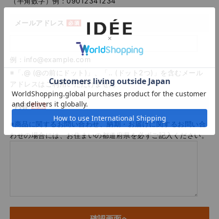
（半角数字）例：09012341234
メールアドレス
例：info@example.com
※「.@ (@の前にドット)」、「.. (ドット2つ)」を含むメール
アドレスはご利用いただけません
内容
※商品に関するお問い合わせ、納期・お届けに関するお問い合
わせの場合には、お住まいの都道府県を必ずご記入ください。