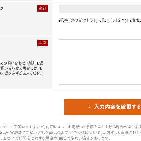
レス
必須
※「.@ (@の前にドット)」、「.. (ドット2つ)
必須
るお問い合わせ、納期・お届
お問い合わせの場合には、お
道府県を必ずご記入ください。
ールにて回答いたしますが、内容によってお電話・お手紙を差し上げる場合があります
商品や実店舗でご購入された商品のお問い合わせについては、店舗より直接ご連絡
は、回答にお時間を頂戴する場合や、回答できない場合があります。