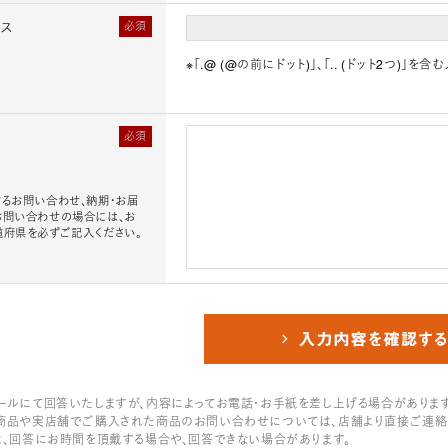
レス
必須
※「.@ (@の前にドット)」、「.. (ドット2つ)
必須
るお問い合わせ、納期・お届
お問い合わせの場合には、お
道府県を必ずご記入ください。
ールにて回答いたしますが、内容によってお電話・お手紙を差し上げる場合があります
商品や実店舗でご購入された商品のお問い合わせについては、店舗より直接ご連絡
は、回答にお時間を頂戴する場合や、回答できない場合があります。