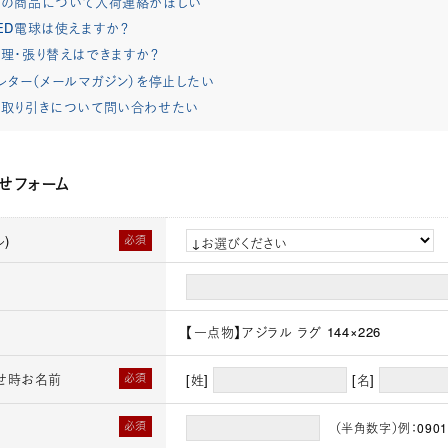
れの商品について入荷連絡がほしい
ED電球は使えますか？
理・張り替えはできますか？
レター（メールマガジン）を停止したい
取り引きについて問い合わせたい
せフォーム
)
必須
【一点物】アジラル ラグ 144×226
せ時お名前
必須
[姓]
[名]
必須
（半角数字）例：0901