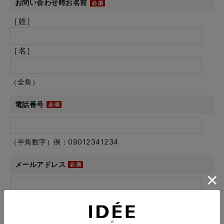
お問い合わせ時お名前
［姓］
［名］
（全角）
電話番号
（半角数字）例：09012341234
メールアドレス
例：info@example.com
※「.@ (@の前にドット)」、「.. (ドット2つ)」を含むメール