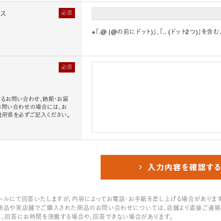
レス
必須
※「.@ (@の前にドット)」、「.. (ドット2つ)
必須
るお問い合わせ、納期・お届
お問い合わせの場合には、お
道府県を必ずご記入ください。
ールにて回答いたしますが、内容によってお電話・お手紙を差し上げる場合があります
商品や実店舗でご購入された商品のお問い合わせについては、店舗より直接ご連絡
は、回答にお時間を頂戴する場合や、回答できない場合があります。