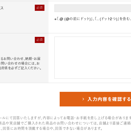
レス
必須
※「.@ (@の前にドット)」、「.. (ドット2つ)
必須
るお問い合わせ、納期・お届
お問い合わせの場合には、お
道府県を必ずご記入ください。
ールにて回答いたしますが、内容によってお電話・お手紙を差し上げる場合があります
商品や実店舗でご購入された商品のお問い合わせについては、店舗より直接ご連絡
は、回答にお時間を頂戴する場合や、回答できない場合があります。