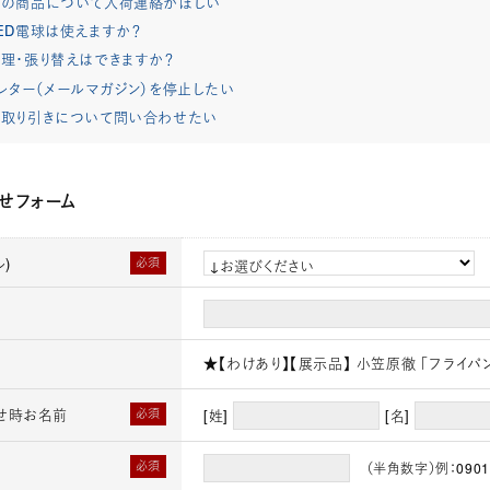
れの商品について入荷連絡がほしい
ED電球は使えますか？
理・張り替えはできますか？
レター（メールマガジン）を停止したい
取り引きについて問い合わせたい
せフォーム
)
必須
★【わけあり】【展示品】 小笠原徹 「フライパ
せ時お名前
必須
[姓]
[名]
必須
（半角数字）例：0901