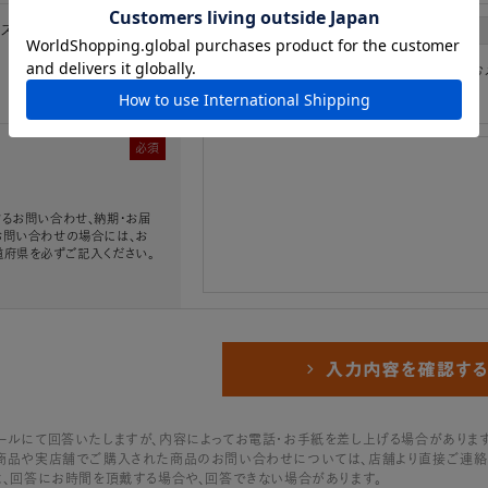
レス
必須
※「.@ (@の前にドット)」、「.. (ドット2つ)
必須
るお問い合わせ、納期・お届
お問い合わせの場合には、お
道府県を必ずご記入ください。
ールにて回答いたしますが、内容によってお電話・お手紙を差し上げる場合があります
商品や実店舗でご購入された商品のお問い合わせについては、店舗より直接ご連絡
は、回答にお時間を頂戴する場合や、回答できない場合があります。