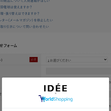
れの商品について入荷連絡がほしい
ED電球は使えますか？
理・張り替えはできますか？
レター（メールマガジン）を停止したい
取り引きについて問い合わせたい
せフォーム
)
必須
★【一点物】クバ王国 プショング族 アップリケ 
せ時お名前
必須
[姓]
[名]
必須
（半角数字）例：0901