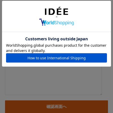
メールアドレス
例：info@example.com
※「.@ (@の前にドット)」、「.. (ドット2つ)」を含むメール
アドレスはご利用いただけません
内容
※商品に関するお問い合わせ、納期・お届けに関するお問い合
わせの場合には、お住まいの都道府県を必ずご記入ください。