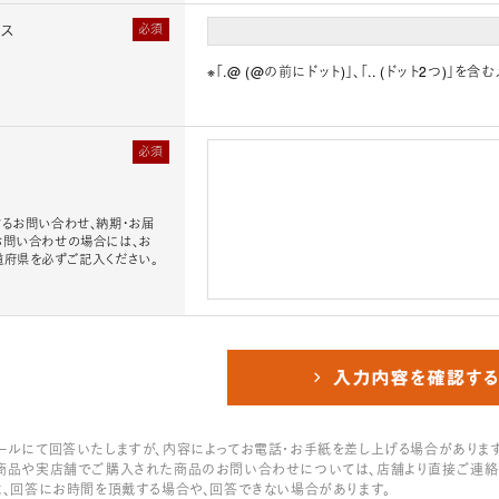
レス
必須
※「.@ (@の前にドット)」、「.. (ドット2つ)
必須
るお問い合わせ、納期・お届
お問い合わせの場合には、お
道府県を必ずご記入ください。
ールにて回答いたしますが、内容によってお電話・お手紙を差し上げる場合があります
商品や実店舗でご購入された商品のお問い合わせについては、店舗より直接ご連絡
は、回答にお時間を頂戴する場合や、回答できない場合があります。