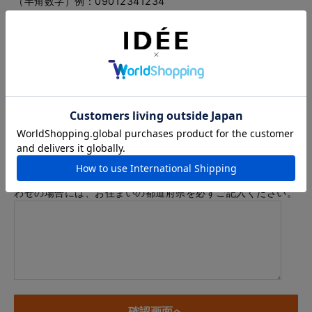
（半角数字）例：09012341234
メールアドレス
例：info@example.com
※「.@ (@の前にドット)」、「.. (ドット2つ)」を含むメール
アドレスはご利用いただけません
内容
※商品に関するお問い合わせ、納期・お届けに関するお問い合
わせの場合には、お住まいの都道府県を必ずご記入ください。