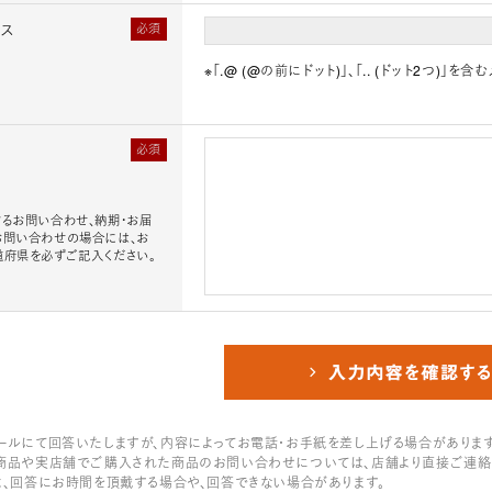
レス
必須
※「.@ (@の前にドット)」、「.. (ドット2つ)
必須
るお問い合わせ、納期・お届
お問い合わせの場合には、お
道府県を必ずご記入ください。
ールにて回答いたしますが、内容によってお電話・お手紙を差し上げる場合があります
商品や実店舗でご購入された商品のお問い合わせについては、店舗より直接ご連絡
は、回答にお時間を頂戴する場合や、回答できない場合があります。