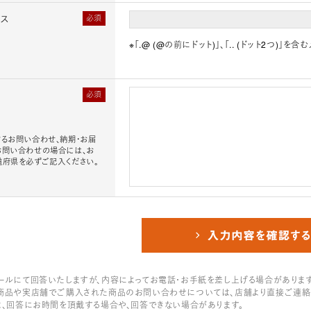
レス
必須
※「.@ (@の前にドット)」、「.. (ドット2つ)
必須
るお問い合わせ、納期・お届
お問い合わせの場合には、お
道府県を必ずご記入ください。
ールにて回答いたしますが、内容によってお電話・お手紙を差し上げる場合があります
商品や実店舗でご購入された商品のお問い合わせについては、店舗より直接ご連絡
は、回答にお時間を頂戴する場合や、回答できない場合があります。