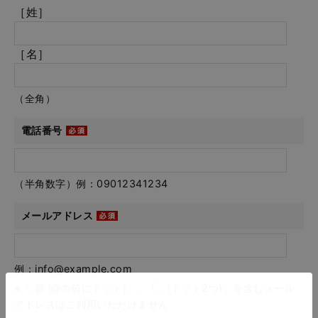
［姓］
［名］
（全角）
電話番号
（半角数字）例：09012341234
メールアドレス
例：info@example.com
※「.@ (@の前にドット)」、「.. (ドット2つ)」を含むメール
アドレスはご利用いただけません