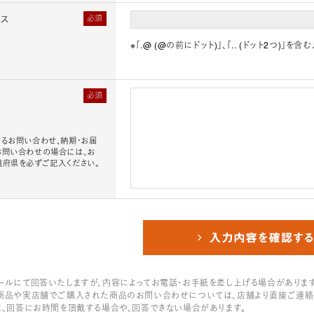
レス
必須
※「.@ (@の前にドット)」、「.. (ドット2つ)
必須
るお問い合わせ、納期・お届
お問い合わせの場合には、お
道府県を必ずご記入ください。
ールにて回答いたしますが、内容によってお電話・お手紙を差し上げる場合があります
商品や実店舗でご購入された商品のお問い合わせについては、店舗より直接ご連絡
は、回答にお時間を頂戴する場合や、回答できない場合があります。