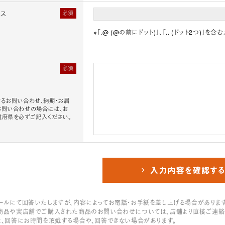
レス
必須
※「.@ (@の前にドット)」、「.. (ドット2つ)
必須
るお問い合わせ、納期・お届
お問い合わせの場合には、お
道府県を必ずご記入ください。
ールにて回答いたしますが、内容によってお電話・お手紙を差し上げる場合があります
商品や実店舗でご購入された商品のお問い合わせについては、店舗より直接ご連絡
は、回答にお時間を頂戴する場合や、回答できない場合があります。