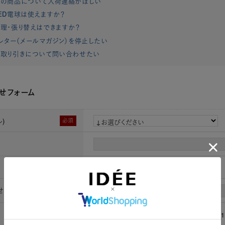
れの商品について入荷連絡がほしい
ED電球は使えますか？
理・張り替えはできますか？
レター（メールマガジン）を停止したい
取り引きについて問い合わせたい
せフォーム
)
必須
ラグ AMAZE 円形180 ベージュ
せ時お名前
必須
[姓]
[名]
必須
（半角数字）例：0901