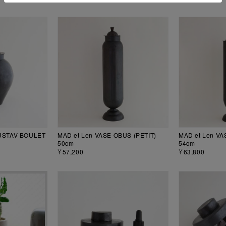
GUSTAV BOULET
MAD et Len VASE OBUS (PETIT)
MAD et Len VA
50cm
54cm
￥57,200
￥63,800