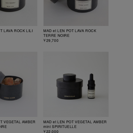
T LAVA ROCK LILI
MAD et LEN POT LAVA ROCK
TERRE NOIRE
￥29,700
OT VEGETAL AMBER
MAD et LEN POT VEGETAL AMBER
OIRE
mini SPIRITUELLE
￥22,000