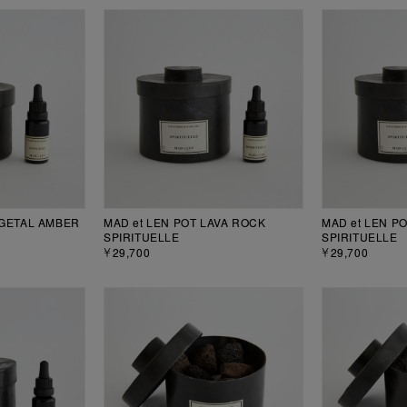
EGETAL AMBER
MAD et LEN POT LAVA ROCK
MAD et LEN P
SPIRITUELLE
SPIRITUELLE
￥29,700
￥29,700