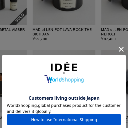
EGETAL AMBER
MAD et LEN POT LAVA ROCK THE
MAD et LEN PO
SICHUAN
NEROLI
￥29,700
￥37,400
EGETAL AMBER
MAD et LEN POT VEGETAL AMBER
MAD et LEN P
mini LILI NEROLI
mini TERRE N
￥28,600
￥22,000