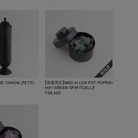
SE CANON (PETIT)
【数量限定】MAD et LEN POT POPRRI
mini GREEN SPIRITUELLE
￥26,400